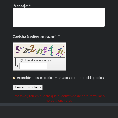
Mensaje:
*
Captcha (código antispam): *
↺
Introduce el código.
Atención
: Los espacios marcados con
*
son obligatorios.
Por favor, ten en cuenta que el contenido de este formulario
no está encriptad